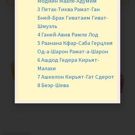
Модиин Маале-Адумим
3 Петах-Тиква Рамат-Ган
Бней-Брак Гиватаим Гиват-
Шмуэль
4 Ганей-Авив Рамле Лод
5 Раанана Кфар-Саба Герцлия
Од-а-Шарон Рамат-а-Шарон
6 Ашдод Гедера Кирьят-
Малахи
7 Ашкелон Кирьят-Гат Сдерот
8 Беэр-Шева