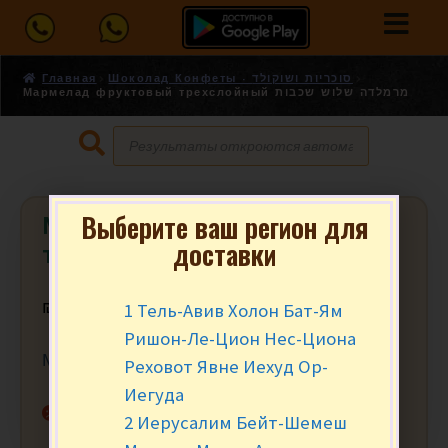
Главная
Шоколад Конфеты - סוכריות ושוקולד
Мармелад фруктовый трехслойный מרמלדה שלוש שכבות
Выберите ваш регион для
Мармелад фруктовый
доставки
трехслойный מרמלדה שלוש שכבות
1 Тель-Авив Холон Бат-Ям
₪
2.99
за 100 гр.
Ришон-Ле-Цион Нес-Циона
Мин. заказ от 200 гр. (2)
Реховот Явне Иехуд Ор-
Иегуда
Нет в наличии
2 Иерусалим Бейт-Шемеш