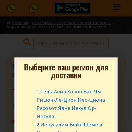
Главная
Консервы и Соления - שימורים וחמוצים
Маринованные Маслята 840 мл. מסליאטה כבושות
Выберите ваш регион для
Маринованные Маслята 840 мл.
доставки
מסליאטה כבושות
1 Тель-Авив Холон Бат-Ям
₪
18.90
Ришон-Ле-Цион Нес-Циона
840 мл.
Реховот Явне Иехуд Ор-
Иегуда
Нет в наличии
2 Иерусалим Бейт-Шемеш