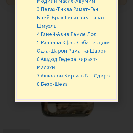
Модиин Маале-Адумим
3 Петах-Тиква Рамат-Ган
Бней-Брак Гиватаим Гиват-
Шмуэль
4 Ганей-Авив Рамле Лод
5 Раанана Кфар-Саба Герцлия
Од-а-Шарон Рамат-а-Шарон
6 Ашдод Гедера Кирьят-
Малахи
7 Ашкелон Кирьят-Гат Сдерот
8 Беэр-Шева