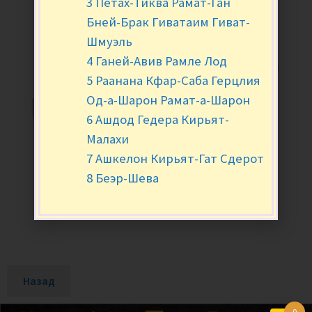
3 Петах-Тиква Рамат-Ган
Бней-Брак Гиватаим Гиват-
Шмуэль
4 Ганей-Авив Рамле Лод
5 Раанана Кфар-Саба Герцлия
Од-а-Шарон Рамат-а-Шарон
6 Ашдод Гедера Кирьят-
Малахи
7 Ашкелон Кирьят-Гат Сдерот
8 Беэр-Шева
Назад
0