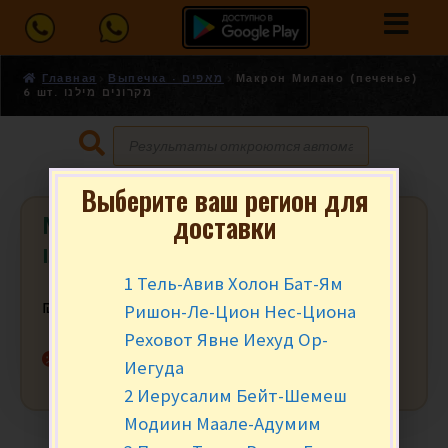
Главная
Выпечка - מאפים
Макрон Милано (печенье)
6 шт. מקרונים מילנו
Выберите ваш регион для
доставки
Макрон Милано (печенье) 6 шт.
מקרונים מילנו
1 Тель-Авив Холон Бат-Ям
Ришон-Ле-Цион Нес-Циона
₪
24.90
за уп.
Реховот Явне Иехуд Ор-
Нет в наличии
Иегуда
2 Иерусалим Бейт-Шемеш
Модиин Маале-Адумим