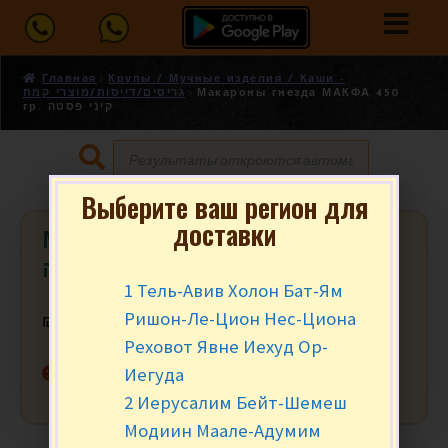
Главная
Крупы / Мучные изделия / Каши -
גריסים/דייסות/מוצרי קמח
Макароны гнезда МАКФА 450
гр. קיני פסטה
Выберите ваш регион для
доставки
Макароны гнезда МАКФА 450 гр.
קיני פסטה
1 Тель-Авив Холон Бат-Ям
Ришон-Ле-Цион Нес-Циона
₪
15.90
за уп.
Реховот Явне Иехуд Ор-
Нет в наличии
Иегуда
2 Иерусалим Бейт-Шемеш
Модиин Маале-Адумим