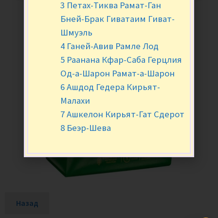
3 Петах-Тиква Рамат-Ган
Бней-Брак Гиватаим Гиват-
Шмуэль
4 Ганей-Авив Рамле Лод
5 Раанана Кфар-Саба Герцлия
Од-а-Шарон Рамат-а-Шарон
6 Ашдод Гедера Кирьят-
Малахи
7 Ашкелон Кирьят-Гат Сдерот
8 Беэр-Шева
Назад