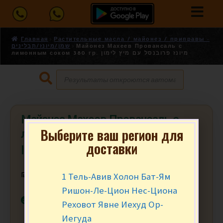
Главная
Растительные масла / майонез / приправы -
שמן/מיונז/תבלינים
Майонез Махеев Провансаль с
лимонным соком 380 гр. מיונז פרובנסל עם מיץ לימון
Майонез Махеев Провансаль с
Выберите ваш регион для
лимонным соком 380 гр. מיונז
доставки
פרובנסל עם מיץ לימון
1 Тель-Авив Холон Бат-Ям
₪
12.90
за шт.
Ришон-Ле-Цион Нес-Циона
В наличии
Реховот Явне Иехуд Ор-
Иегуда