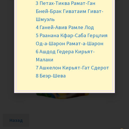
3 Петах-Тиква Рамат-Ган
Бней-Брак Гиватаим Гиват-
Шмуэль
4 Ганей-Авив Рамле Лод
5 Раанана Кфар-Саба Герцлия
Од-а-Шарон Рамат-а-Шарон
6 Ашдод Гедера Кирьят-
Малахи
7 Ашкелон Кирьят-Гат Сдерот
8 Беэр-Шева
Назад