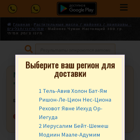
Главная
Растительные масла / майонез / приправы -
שמן/מיונז/תבלינים
Майонез Чумак Настоящий 300 гр.
מיונז צ’ומק אמיתי
Выберите ваш регион для
доставки
Майонез Чумак Настоящий 300 гр.
מיונז צ’ומק אמיתי
1 Тель-Авив Холон Бат-Ям
Ришон-Ле-Цион Нес-Циона
₪
12.90
за шт.
Реховот Явне Иехуд Ор-
Нет в наличии
Иегуда
2 Иерусалим Бейт-Шемеш
Модиин Маале-Адумим