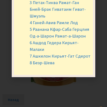
3 Петах-Тиква Рамат-Ган
Бней-Брак Гиватаим Гиват-
Шмуэль
4 Ганей-Авив Рамле Лод
5 Раанана Кфар-Саба Герцлия
Од-а-Шарон Рамат-а-Шарон
6 Ашдод Гедера Кирьят-
Малахи
7 Ашкелон Кирьят-Гат Сдерот
8 Беэр-Шева
Назад