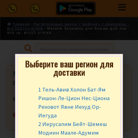
Главная
Растительные масла / майонез / приправы -
שמן/מיונז/תבלינים
Махеев Заправка для Борща дой пак
250 гр. מאחייב לבורש
Выберите ваш регион для
доставки
Махеев Заправка для Борща дой
пак 250 гр. מאחייב לבורש
1 Тель-Авив Холон Бат-Ям
Ришон-Ле-Цион Нес-Циона
₪
8.90
за шт.
Реховот Явне Иехуд Ор-
Нет в наличии
Иегуда
2 Иерусалим Бейт-Шемеш
Модиин Маале-Адумим