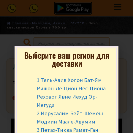
Главная
Мивцаим, Акции - מבצעים
Лечо
классическое Стоевъ 700 гр.
Выберите ваш регион для
доставки
Лечо классическое Стоевъ 700 гр.
1 Тель-Авив Холон Бат-Ям
₪
14.90
Ришон-Ле-Цион Нес-Циона
Реховот Явне Иехуд Ор-
Нет в наличии
Иегуда
2 Иерусалим Бейт-Шемеш
Модиин Маале-Адумим
3 Петах-Тиква Рамат-Ган