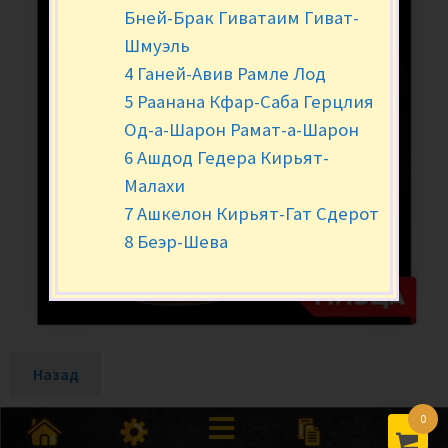
Бней-Брак Гиватаим Гиват-
Шмуэль
4 Ганей-Авив Рамле Лод
5 Раанана Кфар-Саба Герцлия
Од-а-Шарон Рамат-а-Шарон
6 Ашдод Гедера Кирьят-
Малахи
7 Ашкелон Кирьят-Гат Сдерот
8 Беэр-Шева
Назад
0