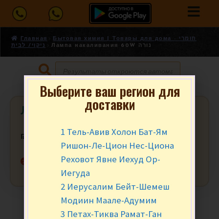
Главная
Бытовая химия | Товары для дома - חומרי
Лампа накаливания 60W נורה
ניקוי/ לבית
Выберите ваш регион для
доставки
Лампа накаливания 60W נורה
1 Тель-Авив Холон Бат-Ям
₪
4.90
за шт.
Ришон-Ле-Цион Нес-Циона
Реховот Явне Иехуд Ор-
Нет в наличии
Иегуда
2 Иерусалим Бейт-Шемеш
Модиин Маале-Адумим
3 Петах-Тиква Рамат-Ган