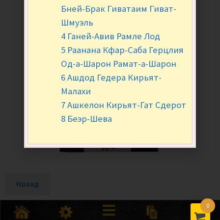
Бней-Брак Гиватаим Гиват-
Шмуэль
4 Ганей-Авив Рамле Лод
5 Раанана Кфар-Саба Герцлия
Од-а-Шарон Рамат-а-Шарон
6 Ашдод Гедера Кирьят-
Малахи
7 Ашкелон Кирьят-Гат Сдерот
8 Беэр-Шева
Назад
0