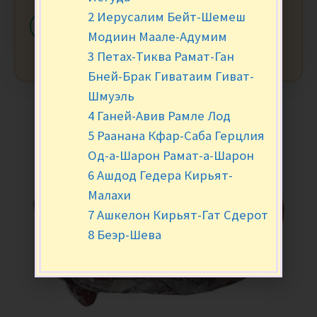
2 Иерусалим Бейт-Шемеш
-
+
В КОРЗИНУ
Модиин Маале-Адумим
3 Петах-Тиква Рамат-Ган
Бней-Брак Гиватаим Гиват-
Шмуэль
4 Ганей-Авив Рамле Лод
5 Раанана Кфар-Саба Герцлия
Од-а-Шарон Рамат-а-Шарон
6 Ашдод Гедера Кирьят-
Малахи
7 Ашкелон Кирьят-Гат Сдерот
8 Беэр-Шева