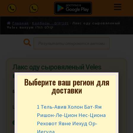
Главная
Колбасы - נקניקים
Лакс оду сыровяленый
Veles вакуум קולט הודו
Лакс оду сыровяленый Veles
вакуум קולט הודו
Выберите ваш регион для
доставки
₪
17.90
за 100 гр.
1 Тель-Авив Холон Бат-Ям
Цена за 100 гр. Мин. заказ от 300 гр. (3)
Ришон-Ле-Цион Нес-Циона
В наличии
Реховот Явне Иехуд Ор-
Иегуда