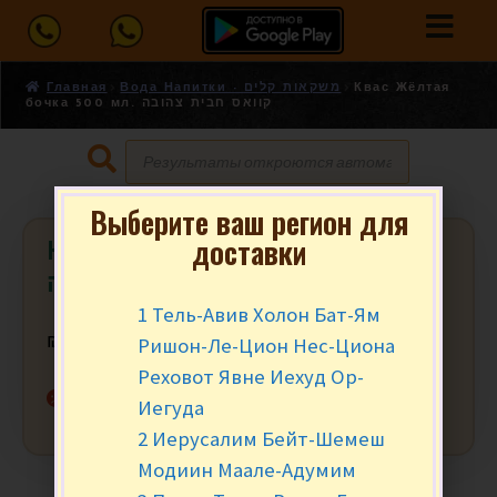
Главная
Вода Напитки - משקאות קלים
Квас Жёлтая
бочка 500 мл. קוואס חבית צהובה
Выберите ваш регион для
доставки
Квас Жёлтая бочка 500 мл. קוואס
חבית צהובה
1 Тель-Авив Холон Бат-Ям
Ришон-Ле-Цион Нес-Циона
₪
6.90
за шт.
Реховот Явне Иехуд Ор-
Нет в наличии
Иегуда
2 Иерусалим Бейт-Шемеш
Модиин Маале-Адумим