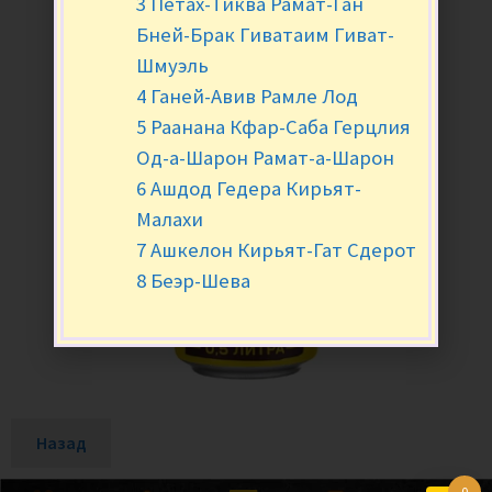
3 Петах-Тиква Рамат-Ган
Бней-Брак Гиватаим Гиват-
Шмуэль
4 Ганей-Авив Рамле Лод
5 Раанана Кфар-Саба Герцлия
Од-а-Шарон Рамат-а-Шарон
6 Ашдод Гедера Кирьят-
Малахи
7 Ашкелон Кирьят-Гат Сдерот
8 Беэр-Шева
Назад
0