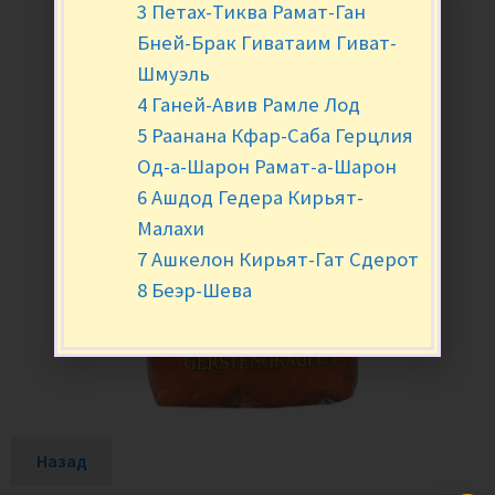
3 Петах-Тиква Рамат-Ган
Бней-Брак Гиватаим Гиват-
Шмуэль
4 Ганей-Авив Рамле Лод
5 Раанана Кфар-Саба Герцлия
Од-а-Шарон Рамат-а-Шарон
6 Ашдод Гедера Кирьят-
Малахи
7 Ашкелон Кирьят-Гат Сдерот
8 Беэр-Шева
Назад