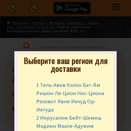
Главная
Крупы / Мучные изделия / Каши -
גריסים/דייסות/מוצרי קמח
Крупа перловая
Белоцерковская Дары целины 900 гр.
Выберите ваш регион для
доставки
Крупа перловая Белоцерковская
Дары целины 900 гр.
1 Тель-Авив Холон Бат-Ям
Ришон-Ле-Цион Нес-Циона
₪
13.90
за уп.
Реховот Явне Иехуд Ор-
Нет в наличии
Иегуда
2 Иерусалим Бейт-Шемеш
Модиин Маале-Адумим