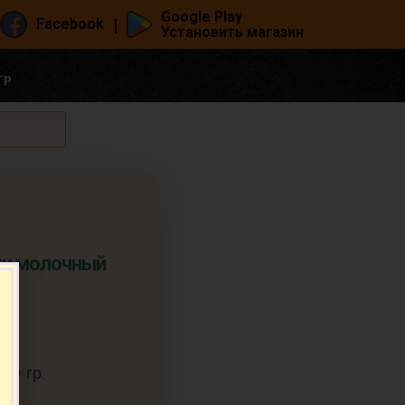
Google Play
|
Facebook
Установить магазин
гр
ки молочный
.
10 гр.