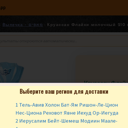
App
Выпечка - מאפים
Круассан Флайки молочный 210 
Круассан Флай
210 гр
Выберите ваш регион для доставки
₪
9.90
за уп
1 Тель-Авив Холон Бат-Ям Ришон-Ле-Цион
Нес-Циона Реховот Явне Иехуд Ор-Иегуда
Вес в упаковке ≈ 2
2 Иерусалим Бейт-Шемеш Модиин Маале-