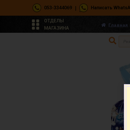
|
053-3344069
Написать Whats
ОТДЕЛЫ
Главная
МАГАЗИНА