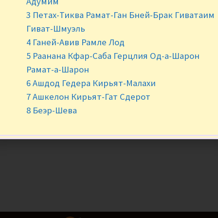
Адумим
Нет в наличии
3 Петах-Тиква Рамат-Ган Бней-Брак Гиватаим
Гиват-Шмуэль
4 Ганей-Авив Рамле Лод
5 Раанана Кфар-Саба Герцлия Од-а-Шарон
Рамат-а-Шарон
6 Ашдод Гедера Кирьят-Малахи
7 Ашкелон Кирьят-Гат Сдерот
8 Беэр-Шева