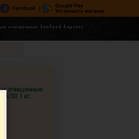
Google Play
|
Facebook
Установить магазин
ые очищенные Seafood Express
ные очищенные
26/30 1 кг.
п.