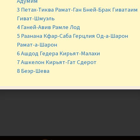
Адумим
3 Петах-Тиква Рамат-Ган Бней-Брак Гиватаим
-
+
Гиват-Шмуэль
4 Ганей-Авив Рамле Лод
5 Раанана Кфар-Саба Герцлия Од-а-Шарон
Рамат-а-Шарон
6 Ашдод Гедера Кирьят-Малахи
7 Ашкелон Кирьят-Гат Сдерот
8 Беэр-Шева