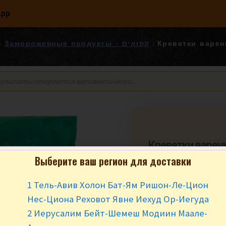
App
Замороженные продукты - קפואים
Креветки варен
Креветки варе
Seafood Express 
Выберите ваш регион для доставки
₪
84.90
за у
1 Тель-Авив Холон Бат-Ям Ришон-Ле-Цион
Нес-Циона Реховот Явне Иехуд Ор-Иегуда
В наличии
2 Иерусалим Бейт-Шемеш Модиин Маале-