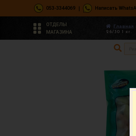
|
053-3344069
Написать Whats
ОТДЕЛЫ
Главная
МАГАЗИНА
26/30 1 кг.