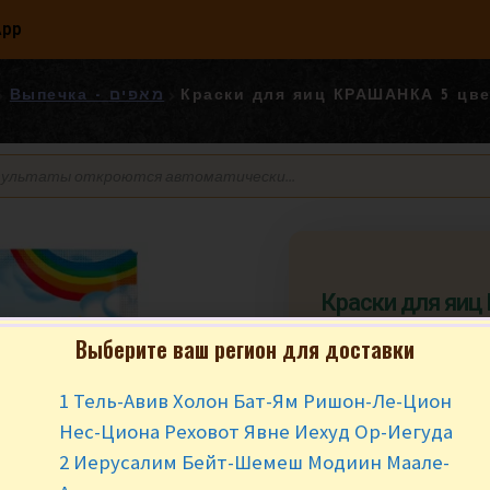
App
Краски для яиц КРАШАНКА 5 цветов 25 гр. קים
Выпечка - מאפים
Краски для яи
цветов 25 гр. סט חרכובי
Выберите ваш регион для доставки
ברוניקים לביצים
1 Тель-Авив Холон Бат-Ям Ришон-Ле-Цион
₪
14.90
за у
Нес-Циона Реховот Явне Иехуд Ор-Иегуда
В наличии
2 Иерусалим Бейт-Шемеш Модиин Маале-