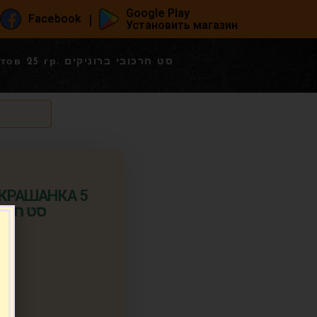
Google Play
|
Facebook
Установить магазин
סט חרכובי ברוני
ц КРАШАНКА 5
п.