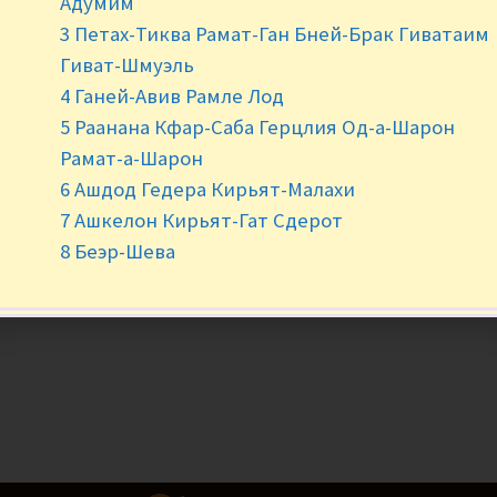
Адумим
3 Петах-Тиква Рамат-Ган Бней-Брак Гиватаим
-
+
Гиват-Шмуэль
4 Ганей-Авив Рамле Лод
5 Раанана Кфар-Саба Герцлия Од-а-Шарон
Рамат-а-Шарон
6 Ашдод Гедера Кирьят-Малахи
7 Ашкелон Кирьят-Гат Сдерот
8 Беэр-Шева