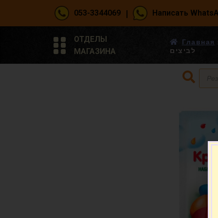
|
053-3344069
Написать Whats
ОТДЕЛЫ
Главная
МАГАЗИНА
לביצים