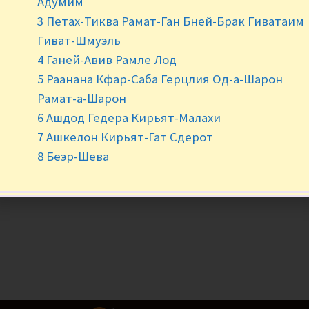
Адумим
3 Петах-Тиква Рамат-Ган Бней-Брак Гиватаим
Нет в наличии
Гиват-Шмуэль
4 Ганей-Авив Рамле Лод
5 Раанана Кфар-Саба Герцлия Од-а-Шарон
Рамат-а-Шарон
6 Ашдод Гедера Кирьят-Малахи
7 Ашкелон Кирьят-Гат Сдерот
8 Беэр-Шева