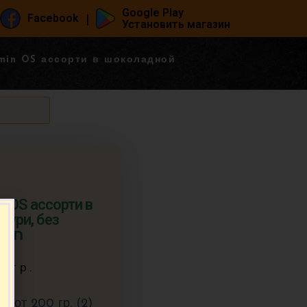
Google Play
|
Facebook
Установить магазин
min OS ассорти в шоколадной
n OS ассорти в
зури, без
חטיפי 
0 гр.
 от 200 гр. (2)