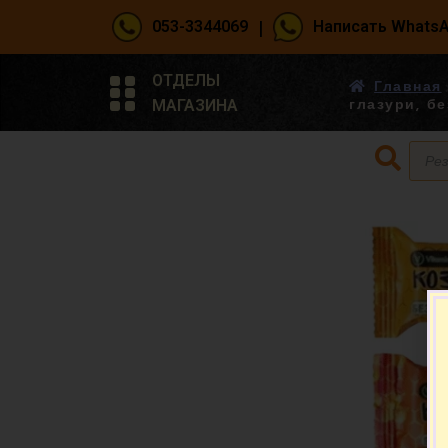
|
053-3344069
Написать Whats
ОТДЕЛЫ
Главная
МАГАЗИНА