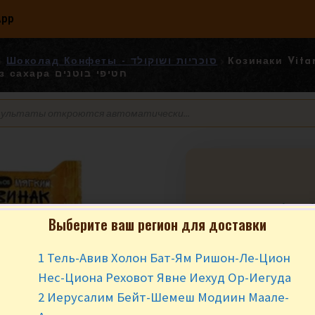
App
Шоколад Конфеты - סוכריות ושוקולד
Козинаки Vita
глазури, без сахара חטיפי בוטנים
Козинаки Vitami
Выберите ваш регион для доставки
шоколадной гла
сахара בוטנים
1 Тель-Авив Холон Бат-Ям Ришон-Ле-Цион
Нес-Циона Реховот Явне Иехуд Ор-Иегуда
₪
7.90
за 10
2 Иерусалим Бейт-Шемеш Модиин Маале-
Минимальный заказ