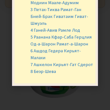
Модиин Маале-Адумим
3 Петах-Тиква Рамат-Ган
Бней-Брак Гиватаим Гиват-
Шмуэль
4 Ганей-Авив Рамле Лод
5 Раанана Кфар-Саба Герцлия
Од-а-Шарон Рамат-а-Шарон
6 Ашдод Гедера Кирьят-
Малахи
7 Ашкелон Кирьят-Гат Сдерот
8 Беэр-Шева