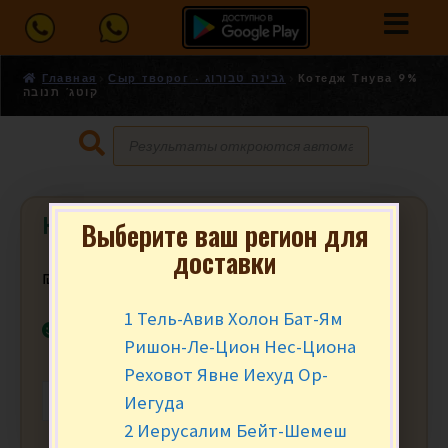
Главная
Сыр творог - גבינה טבורוג
Котедж Тнува 9%
קוטג’ תנובה
Котедж Тнува 9% קוטג’ תנובה
Выберите ваш регион для
доставки
₪
7.00
за шт.
1 Тель-Авив Холон Бат-Ям
В наличии
Ришон-Ле-Цион Нес-Циона
Реховот Явне Иехуд Ор-
Иегуда
-
+
В КОРЗИНУ
2 Иерусалим Бейт-Шемеш