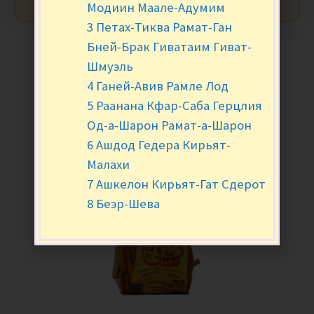
Модиин Маале-Адумим
3 Петах-Тиква Рамат-Ган
Бней-Брак Гиватаим Гиват-
Шмуэль
4 Ганей-Авив Рамле Лод
5 Раанана Кфар-Саба Герцлия
Од-а-Шарон Рамат-а-Шарон
6 Ашдод Гедера Кирьят-
Малахи
7 Ашкелон Кирьят-Гат Сдерот
8 Беэр-Шева