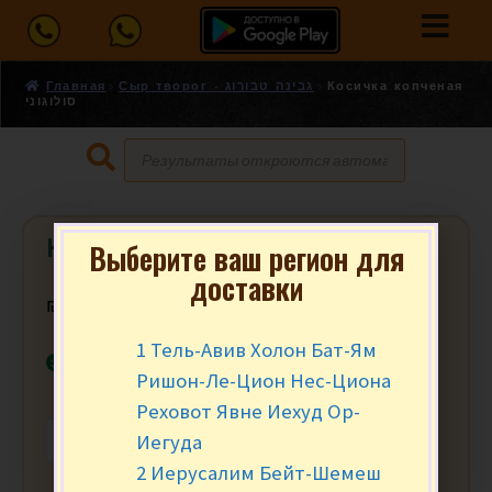
Главная
Сыр творог - גבינה טבורוג
Косичка копченая
סולוגוני
Косичка копченая סולוגוני
Выберите ваш регион для
доставки
₪
25.90
за уп.
1 Тель-Авив Холон Бат-Ям
В наличии
Ришон-Ле-Цион Нес-Циона
Реховот Явне Иехуд Ор-
Иегуда
-
+
В КОРЗИНУ
2 Иерусалим Бейт-Шемеш