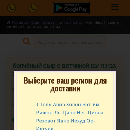
Главная
Сыр творог - גבינה טבורוג
Копчёный сыр с
ветчиной גבינה עם פבטרמה
Копчёный сыр с ветчиной גבינה עם
פבטרמה
Выберите ваш регион для
доставки
₪
10.90
за 100 гр.
1 Тель-Авив Холон Бат-Ям
Заказ от 200 гр. (2)
Ришон-Ле-Цион Нес-Циона
В наличии
Реховот Явне Иехуд Ор-
Иегуда