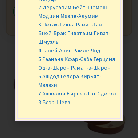
2 Иерусалим Бейт-Шемеш
-
+
В КОРЗИНУ
Модиин Маале-Адумим
3 Петах-Тиква Рамат-Ган
Бней-Брак Гиватаим Гиват-
Шмуэль
4 Ганей-Авив Рамле Лод
5 Раанана Кфар-Саба Герцлия
Од-а-Шарон Рамат-а-Шарон
6 Ашдод Гедера Кирьят-
Малахи
7 Ашкелон Кирьят-Гат Сдерот
8 Беэр-Шева