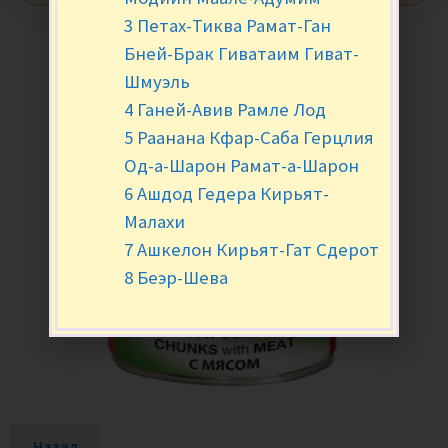
3 Петах-Тиква Рамат-Ган
Бней-Брак Гиватаим Гиват-
Шмуэль
4 Ганей-Авив Рамле Лод
5 Раанана Кфар-Саба Герцлия
Од-а-Шарон Рамат-а-Шарон
6 Ашдод Гедера Кирьят-
Малахи
7 Ашкелон Кирьят-Гат Сдерот
8 Беэр-Шева
Назад