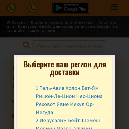
Главная
Корма и товары для животных - מזון לבעלי
חיים
Консервы Симба для собак со вкусом бекона 415
гр. שימורים סימבה לכלבים
Выберите ваш регион для
Консервы Симба для собак со
доставки
вкусом бекона 415 гр. שימורים
סימבה לכלבים
1 Тель-Авив Холон Бат-Ям
Ришон-Ле-Цион Нес-Циона
₪
5.50
за уп.
Реховот Явне Иехуд Ор-
Иегуда
Нет в наличии
2 Иерусалим Бейт-Шемеш
Модиин Маале-Адумим