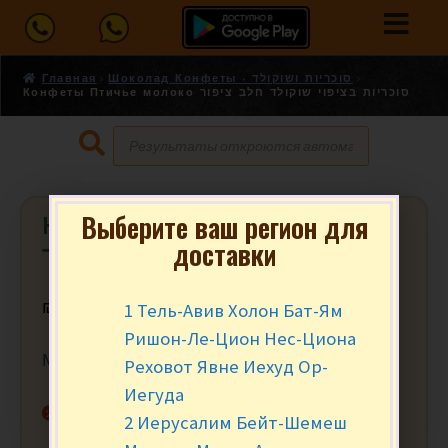
Главная
Шоколад Конфеты - סוכריות ושוקולד
Конфеты Птичье молоко סוכריות בציפוי שוקולד חלב ציפור
Выберите ваш регион для
Конфеты Птичье молоко סוכריות
доставки
בציפוי שוקולד חלב ציפור
1 Тель-Авив Холон Бат-Ям
₪
8.90
за 100 гр.
Ришон-Ле-Цион Нес-Циона
Мин. заказ от 250 гр. (2,5)
Реховот Явне Иехуд Ор-
Иегуда
Нет в наличии
2 Иерусалим Бейт-Шемеш