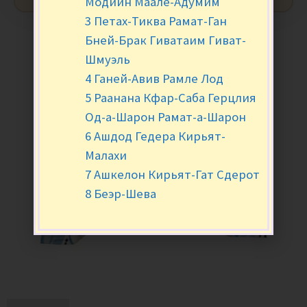
Модиин Маале-Адумим
3 Петах-Тиква Рамат-Ган
Бней-Брак Гиватаим Гиват-
Шмуэль
4 Ганей-Авив Рамле Лод
5 Раанана Кфар-Саба Герцлия
Од-а-Шарон Рамат-а-Шарон
6 Ашдод Гедера Кирьят-
Малахи
7 Ашкелон Кирьят-Гат Сдерот
8 Беэр-Шева