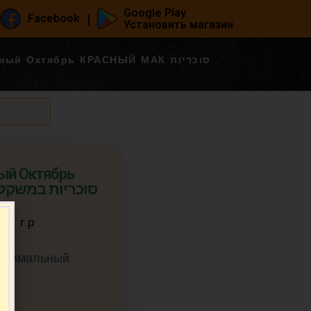
Google Play
|
Facebook
Установить магазин
й Октябрь КРАСНЫЙ МАК סוכריות
ый Октябрь
КРАСНЫЙ МАК סוכריות במשקל
00 гр.
Минимальный