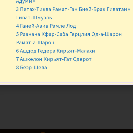
Адумим
В наличии
3 Петах-Тиква Рамат-Ган Бней-Брак Гиватаим
Гиват-Шмуэль
-
+
4 Ганей-Авив Рамле Лод
5 Раанана Кфар-Саба Герцлия Од-а-Шарон
Рамат-а-Шарон
6 Ашдод Гедера Кирьят-Малахи
7 Ашкелон Кирьят-Гат Сдерот
8 Беэр-Шева