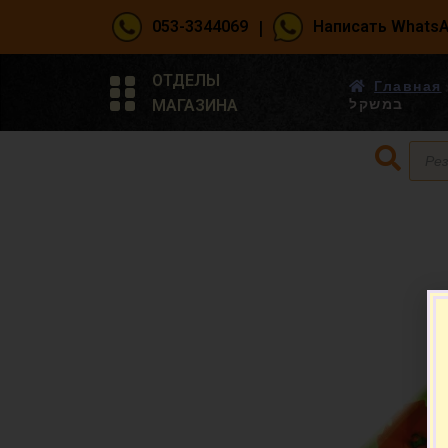
|
053-3344069
Написать Whats
ОТДЕЛЫ
Главная
МАГАЗИНА
במשקל