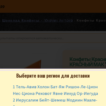
App
Конфеты Красны
Шоколад Конфеты - סוכריות ושוקולד
Конфеты Красн
Выберите ваш регион для доставки
₪
13.90
за 1
1 Тель-Авив Холон Бат-Ям Ришон-Ле-Цион
Цена за 100 гр. 
Нес-Циона Реховот Явне Иехуд Ор-Иегуда
заказ от 250 гр.
2 Иерусалим Бейт-Шемеш Модиин Маале-