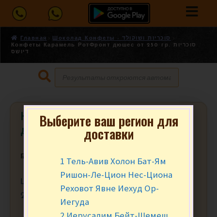
Главная
Шоколад Конфеты - סוכריות ושוקולד
Конфеты Карамель РотФронт дюшес от 250 гр. סוכריות
דיושס
Конфеты Карамель РотФронт
Выберите ваш регион для
доставки
дюшес от 250 гр. סוכריות דיושס
₪
2.36
за 100 гр.
1 Тель-Авив Холон Бат-Ям
Ришон-Ле-Цион Нес-Циона
Цена за 100 гр. Минимальный заказ от
Реховот Явне Иехуд Ор-
250 гр. (2.5)
Иегуда
2 Иерусалим Бейт-Шемеш