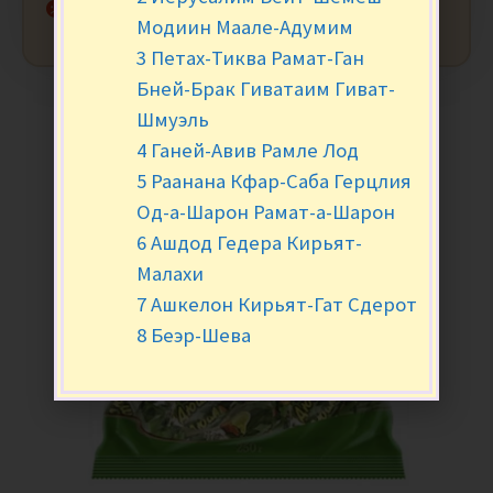
Нет в наличии
Модиин Маале-Адумим
3 Петах-Тиква Рамат-Ган
Бней-Брак Гиватаим Гиват-
Шмуэль
4 Ганей-Авив Рамле Лод
5 Раанана Кфар-Саба Герцлия
Од-а-Шарон Рамат-а-Шарон
6 Ашдод Гедера Кирьят-
Малахи
7 Ашкелон Кирьят-Гат Сдерот
8 Беэр-Шева