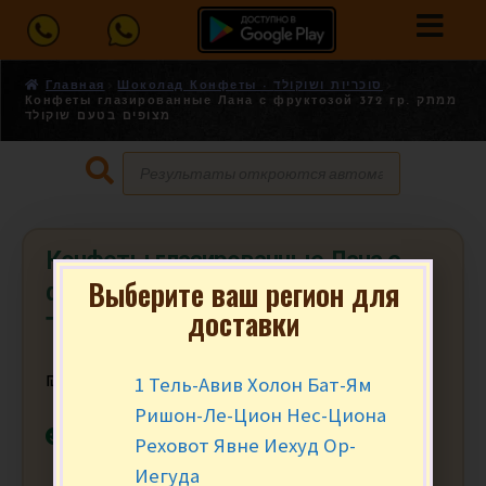
Главная
Шоколад Конфеты - סוכריות ושוקולד
Конфеты глазированные Лана с фруктозой 372 гр. ממתק
מצופים בטעם שוקולד
Конфеты глазированные Лана с
Выберите ваш регион для
фруктозой 372 гр. ממתק מצופים
доставки
בטעם שוקולד
1 Тель-Авив Холон Бат-Ям
₪
21.90
за уп.
Ришон-Ле-Цион Нес-Циона
В наличии
Реховот Явне Иехуд Ор-
Иегуда