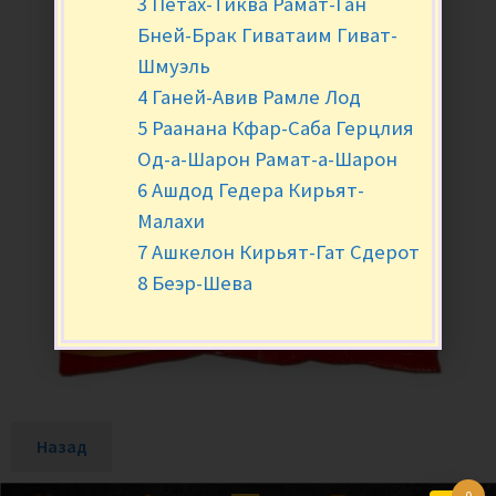
3 Петах-Тиква Рамат-Ган
Бней-Брак Гиватаим Гиват-
Шмуэль
4 Ганей-Авив Рамле Лод
5 Раанана Кфар-Саба Герцлия
Од-а-Шарон Рамат-а-Шарон
6 Ашдод Гедера Кирьят-
Малахи
7 Ашкелон Кирьят-Гат Сдерот
8 Беэр-Шева
Назад
0