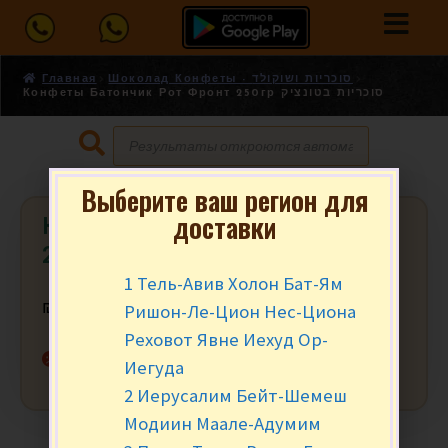
Главная
Шоколад Конфеты - סוכריות ושוקולד
Конфеты Батончик Рот Фронт 250гр סוכריות בטונציק
Выберите ваш регион для
доставки
Конфеты Батончик Рот Фронт
250гр סוכריות בטונציק
1 Тель-Авив Холон Бат-Ям
Ришон-Ле-Цион Нес-Циона
₪
15.90
за уп.
Реховот Явне Иехуд Ор-
Нет в наличии
Иегуда
2 Иерусалим Бейт-Шемеш
Модиин Маале-Адумим