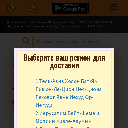
Главная
Варенье/Компоты/Мед - ריבות/לפתנים/דבש
Вишня в собсвенном соку без косточки 700 мл.
Выберите ваш регион для
доставки
Вишня в собсвенном соку без
косточки 700 мл.
1 Тель-Авив Холон Бат-Ям
Ришон-Ле-Цион Нес-Циона
₪
13.90
за шт.
Реховот Явне Иехуд Ор-
Нет в наличии
Иегуда
2 Иерусалим Бейт-Шемеш
Модиин Маале-Адумим