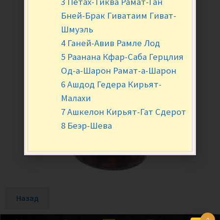
3 Петах-Тиква Рамат-Ган
Бней-Брак Гиватаим Гиват-
Шмуэль
4 Ганей-Авив Рамле Лод
5 Раанана Кфар-Саба Герцлия
Од-а-Шарон Рамат-а-Шарон
6 Ашдод Гедера Кирьят-
Малахи
7 Ашкелон Кирьят-Гат Сдерот
8 Беэр-Шева
Назад
0