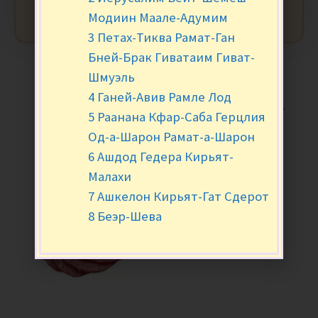
Модиин Маале-Адумим
3 Петах-Тиква Рамат-Ган
Бней-Брак Гиватаим Гиват-
Шмуэль
4 Ганей-Авив Рамле Лод
5 Раанана Кфар-Саба Герцлия
Од-а-Шарон Рамат-а-Шарон
6 Ашдод Гедера Кирьят-
Малахи
7 Ашкелон Кирьят-Гат Сдерот
8 Беэр-Шева