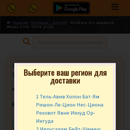
Главная
Колбасы - נקניקים
Колбаса с/к Царфати
Мизра נקניק צרפתי מזרע
Колбаса с/к Царфати Мизра נקניק
Выберите ваш регион для
צרפתי מזרע
доставки
₪
18.90
за 100 гр.
1 Тель-Авив Холон Бат-Ям
В наличии
Ришон-Ле-Цион Нес-Циона
Реховот Явне Иехуд Ор-
Иегуда
-
+
В КОРЗИНУ
2 Иерусалим Бейт-Шемеш