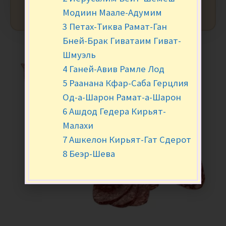
Модиин Маале-Адумим
3 Петах-Тиква Рамат-Ган
Бней-Брак Гиватаим Гиват-
Шмуэль
4 Ганей-Авив Рамле Лод
5 Раанана Кфар-Саба Герцлия
Од-а-Шарон Рамат-а-Шарон
6 Ашдод Гедера Кирьят-
Малахи
7 Ашкелон Кирьят-Гат Сдерот
8 Беэр-Шева