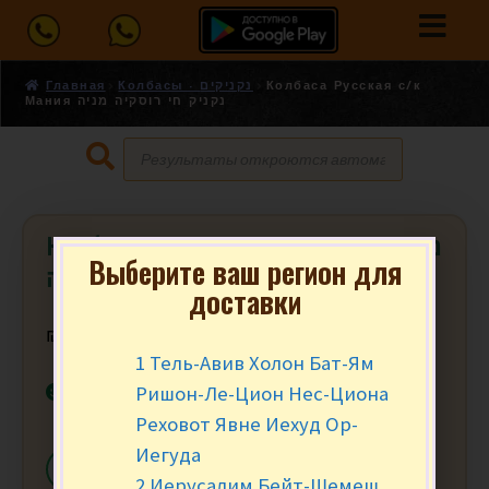
Главная
Колбасы - נקניקים
Колбаса Русская с/к
Мания נקניק חי רוסקיה מניה
Колбаса Русская с/к Мания נקניק חי
Выберите ваш регион для
רוסקיה מניה
доставки
₪
17.90
за 100 гр.
1 Тель-Авив Холон Бат-Ям
В наличии
Ришон-Ле-Цион Нес-Циона
Реховот Явне Иехуд Ор-
Иегуда
-
+
В КОРЗИНУ
2 Иерусалим Бейт-Шемеш