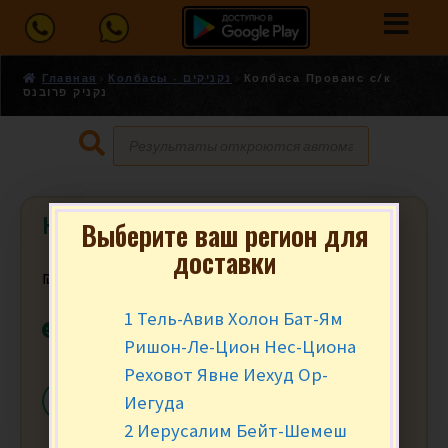
Главная
Колбасы - נקניקים
Колбаса Прованс с/к
נקניק פרובנס
Колбаса Прованс с/к נקניק פרובנס
Выберите ваш регион для
доставки
₪
17.90
за 100 гр.
1 Тель-Авив Холон Бат-Ям
В наличии
Ришон-Ле-Цион Нес-Циона
Реховот Явне Иехуд Ор-
Иегуда
-
+
В КОРЗИНУ
2 Иерусалим Бейт-Шемеш