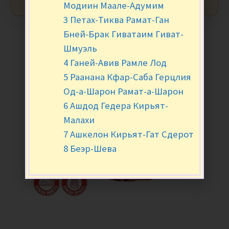
Модиин Маале-Адумим
3 Петах-Тиква Рамат-Ган
Бней-Брак Гиватаим Гиват-
Шмуэль
4 Ганей-Авив Рамле Лод
5 Раанана Кфар-Саба Герцлия
Од-а-Шарон Рамат-а-Шарон
6 Ашдод Гедера Кирьят-
Малахи
7 Ашкелон Кирьят-Гат Сдерот
8 Беэр-Шева