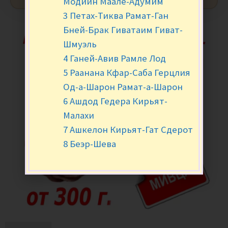
Модиин Маале-Адумим
3 Петах-Тиква Рамат-Ган
Бней-Брак Гиватаим Гиват-
Шмуэль
4 Ганей-Авив Рамле Лод
5 Раанана Кфар-Саба Герцлия
Од-а-Шарон Рамат-а-Шарон
6 Ашдод Гедера Кирьят-
Малахи
7 Ашкелон Кирьят-Гат Сдерот
8 Беэр-Шева