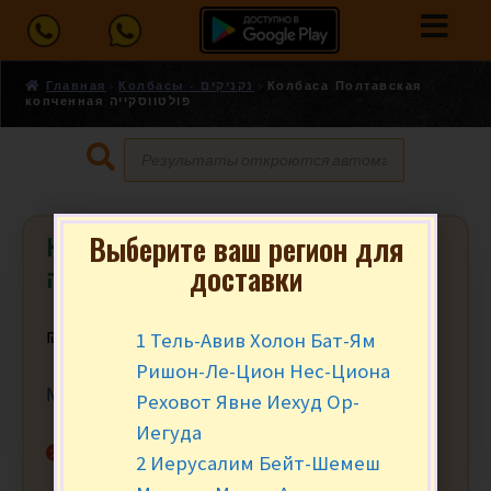
Главная
Колбасы - נקניקים
Колбаса Полтавская
копченная פולטווסקייה
Выберите ваш регион для
Колбаса Полтавская копченная
доставки
פולטווסקייה
1 Тель-Авив Холон Бат-Ям
₪
9.50
за 100 гр.
Ришон-Ле-Цион Нес-Циона
Мин. заказ от 200 гр. (2)
Реховот Явне Иехуд Ор-
Иегуда
Нет в наличии
2 Иерусалим Бейт-Шемеш