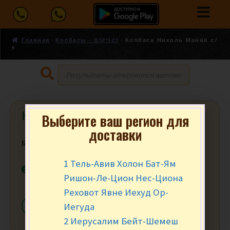
Главная
Колбасы - נקניקים
Колбаса Николь Мания с/
к
Колбаса Николь Мания с/к
Выберите ваш регион для
доставки
₪
17.90
за 100 гр.
1 Тель-Авив Холон Бат-Ям
В наличии
Ришон-Ле-Цион Нес-Циона
Реховот Явне Иехуд Ор-
Иегуда
-
+
В КОРЗИНУ
2 Иерусалим Бейт-Шемеш