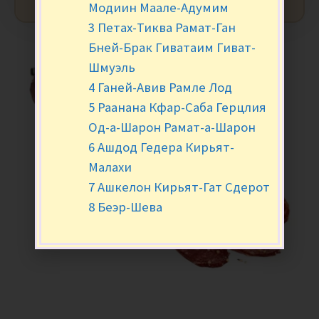
Модиин Маале-Адумим
3 Петах-Тиква Рамат-Ган
Бней-Брак Гиватаим Гиват-
Шмуэль
4 Ганей-Авив Рамле Лод
5 Раанана Кфар-Саба Герцлия
Од-а-Шарон Рамат-а-Шарон
6 Ашдод Гедера Кирьят-
Малахи
7 Ашкелон Кирьят-Гат Сдерот
8 Беэр-Шева