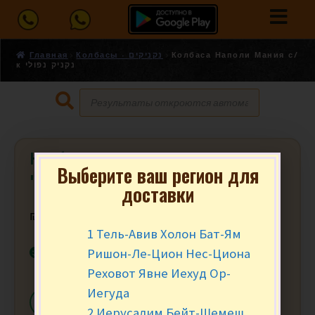
Главная
Колбасы - נקניקים
Колбаса Наполи Мания с/
к נקניק נפולי
Колбаса Наполи Мания с/к נקניק
Выберите ваш регион для
נפולי
доставки
₪
17.90
за 100 гр.
1 Тель-Авив Холон Бат-Ям
В наличии
Ришон-Ле-Цион Нес-Циона
Реховот Явне Иехуд Ор-
Иегуда
-
+
В КОРЗИНУ
2 Иерусалим Бейт-Шемеш