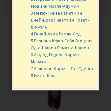
Модиин Маале-Адумим
3 Петах-Тиква Рамат-Ган
Бней-Брак Гиватаим Гиват-
Шмуэль
4 Ганей-Авив Рамле Лод
5 Раанана Кфар-Саба Герцлия
Од-а-Шарон Рамат-а-Шарон
6 Ашдод Гедера Кирьят-
Малахи
7 Ашкелон Кирьят-Гат Сдерот
8 Беэр-Шева