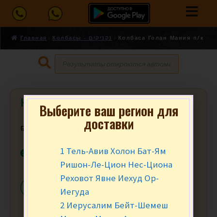
Главная
Колбасы - נקניקים
Колбаса Голан Мания п/к
Колбаса Голан Мания п/к
Выберите ваш регион для
доставки
₪
13.90
за 100 гр.
1 Тель-Авив Холон Бат-Ям
В наличии
Ришон-Ле-Цион Нес-Циона
Реховот Явне Иехуд Ор-
-
+
В КОРЗИНУ
Иегуда
2 Иерусалим Бейт-Шемеш