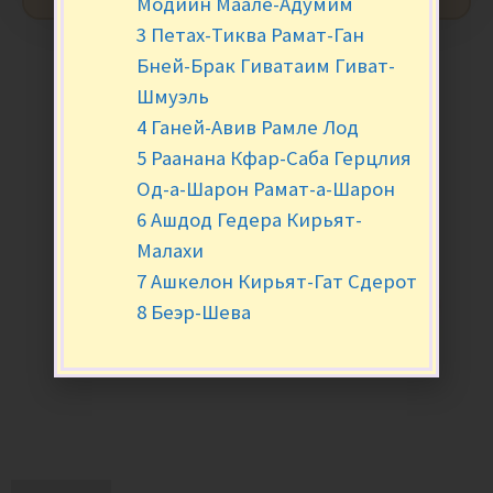
Модиин Маале-Адумим
3 Петах-Тиква Рамат-Ган
Бней-Брак Гиватаим Гиват-
Шмуэль
4 Ганей-Авив Рамле Лод
5 Раанана Кфар-Саба Герцлия
Од-а-Шарон Рамат-а-Шарон
6 Ашдод Гедера Кирьят-
Малахи
7 Ашкелон Кирьят-Гат Сдерот
8 Беэр-Шева