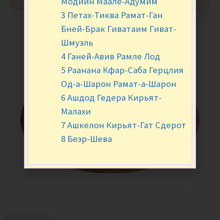
Модиин Маале-Адумим
3 Петах-Тиква Рамат-Ган
Бней-Брак Гиватаим Гиват-
Шмуэль
4 Ганей-Авив Рамле Лод
5 Раанана Кфар-Саба Герцлия
Од-а-Шарон Рамат-а-Шарон
6 Ашдод Гедера Кирьят-
Малахи
7 Ашкелон Кирьят-Гат Сдерот
8 Беэр-Шева