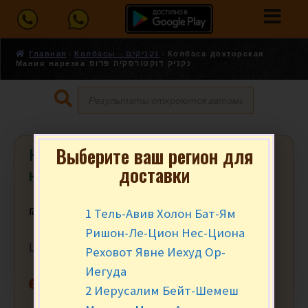
Главная
Колбасы - נקניקים
Колбаса докторская
Мания нарезка נקניק דוקטורסקיה פרוס
Выберите ваш регион для
Колбаса докторская Мания
доставки
нарезка נקניק דוקטורסקיה פרוס
1 Тель-Авив Холон Бат-Ям
₪
4.80
за 100 гр.
Ришон-Ле-Цион Нес-Циона
Цена за 100 гр. Мин. заказ от 200 гр. (2)
Реховот Явне Иехуд Ор-
Иегуда
Нет в наличии
2 Иерусалим Бейт-Шемеш