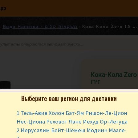
App
Вода Напитки - משקאות קלים
Кока-Кола Zero 1.5 L. ה
זירו
Выберите ваш регион для доставки
₪
10.90
за ш
1 Тель-Авив Холон Бат-Ям Ришон-Ле-Цион
1.5 L.
Нес-Циона Реховот Явне Иехуд Ор-Иегуда
В наличии
2 Иерусалим Бейт-Шемеш Модиин Маале-