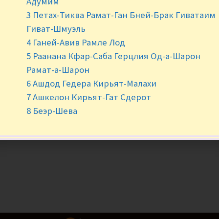
Адумим
3 Петах-Тиква Рамат-Ган Бней-Брак Гиватаим
-
+
Гиват-Шмуэль
4 Ганей-Авив Рамле Лод
5 Раанана Кфар-Саба Герцлия Од-а-Шарон
Рамат-а-Шарон
6 Ашдод Гедера Кирьят-Малахи
7 Ашкелон Кирьят-Гат Сдерот
8 Беэр-Шева