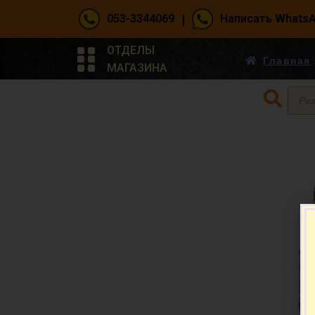
|
053-3344069
Написать Whats
ОТДЕЛЫ
Главная
МАГАЗИНА