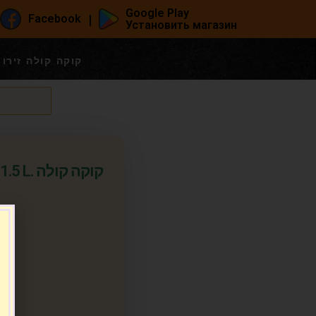
Google Play
|
Facebook
Установить магазин
Кока-Кола Zero 1.5 L. קוקה קולה זירו
קוקה קול
т.