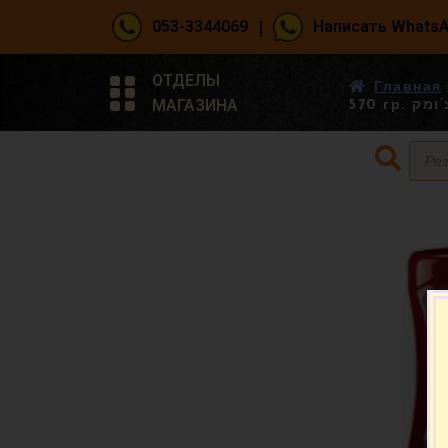
|
053-3344069
Написать Whats
ОТДЕЛЫ
Главная
МАГАЗИНА
570 гр