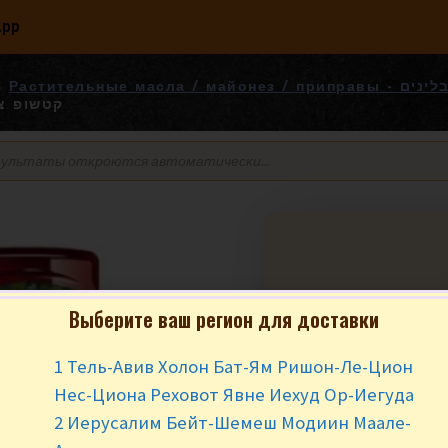
App
Растительные масла 
. קטשופ צ’ומק
Кетчуп Чумак Ос
Выберите ваш регион для доставки
קטשופ צ’ומק
1 Тель-Авив Холон Бат-Ям Ришон-Ле-Цион
₪
10.90
за ш
Нес-Циона Реховот Явне Иехуд Ор-Иегуда
2 Иерусалим Бейт-Шемеш Модиин Маале-
570 гр.