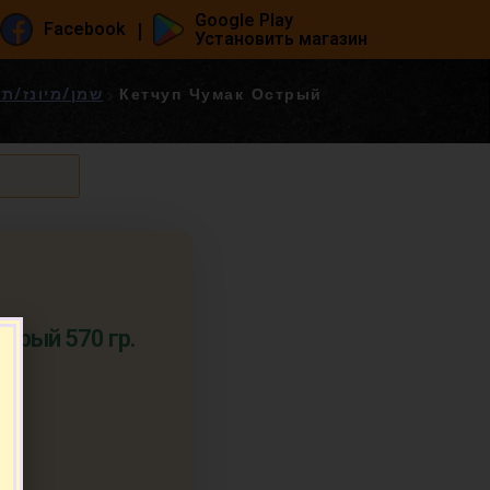
Google Play
|
Facebook
Установить магазин
/ майонез / приправы - שמן/מיונז/תבלינים
Кетчуп Чумак Острый
трый 570 гр.
т.