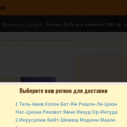
App
Кек
Выпечка - מאפים
Выберите ваш регион для доставки
Кексы Zafira с 
ינס עם צימוקים
1 Тель-Авив Холон Бат-Ям Ришон-Ле-Цион
₪
23.90
за у
Нес-Циона Реховот Явне Иехуд Ор-Иегуда
2 Иерусалим Бейт-Шемеш Модиин Маале-
Нет в наличии