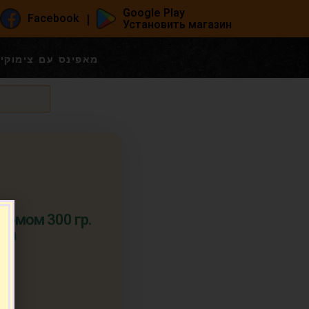
Google Play
|
Facebook
Установить магазин
сы Zafira с изюмом 300 гр. מאפינס עם צימוקים
изюмом 300 гр.
מאפ
п.