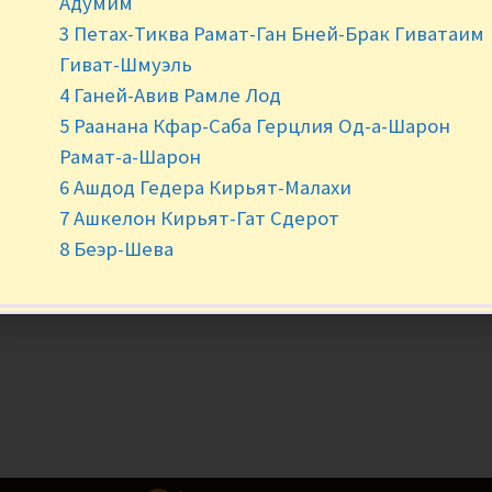
Адумим
3 Петах-Тиква Рамат-Ган Бней-Брак Гиватаим
Гиват-Шмуэль
4 Ганей-Авив Рамле Лод
5 Раанана Кфар-Саба Герцлия Од-а-Шарон
Рамат-а-Шарон
6 Ашдод Гедера Кирьят-Малахи
7 Ашкелон Кирьят-Гат Сдерот
8 Беэр-Шева