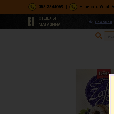
|
053-3344069
Написать Whats
ОТДЕЛЫ
Главная
МАГАЗИНА