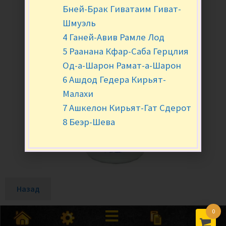
Бней-Брак Гиватаим Гиват-
Шмуэль
4 Ганей-Авив Рамле Лод
5 Раанана Кфар-Саба Герцлия
Од-а-Шарон Рамат-а-Шарон
6 Ашдод Гедера Кирьят-
Малахи
7 Ашкелон Кирьят-Гат Сдерот
8 Беэр-Шева
Назад
0