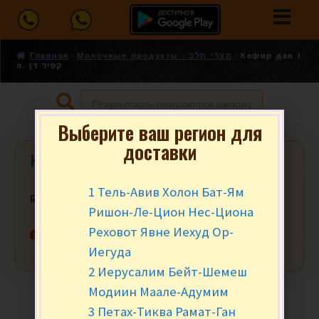
Главная
Молочные продукты - מצרי חלב
Кефир дан 1
л. קפיר דן
Выберите ваш регион для
доставки
Кефир дан 1 л. קפיר דן
1 Тель-Авив Холон Бат-Ям
₪
16.90
за шт.
Ришон-Ле-Цион Нес-Циона
Реховот Явне Иехуд Ор-
Нет в наличии
Иегуда
2 Иерусалим Бейт-Шемеш
Модиин Маале-Адумим
3 Петах-Тиква Рамат-Ган