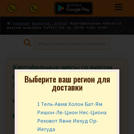
Главная
Выпечка - מאפים
Картофельные чипсы со
вкусом шашлыка Taffel 130 гр. חטיף תפוח אדמה
Картофельные чипсы со вкусом
шашлыка Taffel 130 гр. חטיף תפוח
Выберите ваш регион для
доставки
אדמה
₪
18.90
за уп.
1 Тель-Авив Холон Бат-Ям
Ришон-Ле-Цион Нес-Циона
В наличии
Реховот Явне Иехуд Ор-
Иегуда