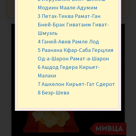
Модиин Маале-Адумим
3 Петах-Тиква Рамат-Ган
Бней-Брак Гиватаим Гиват-
Шмуэль
4 Ганей-Авив Рамле Лод
5 Раанана Кфар-Саба Герцлия
Од-а-Шарон Рамат-а-Шарон
6 Ашдод Гедера Кирьят-
Малахи
7 Ашкелон Кирьят-Гат Сдерот
8 Беэр-Шева