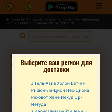
Главная
Мивцаим, Акции - מבצעים
Картофельные
чипсы FRIXX с аджикой 60 гр. תפוציפס
Картофельные чипсы FRIXX с
Выберите ваш регион для
аджикой 60 гр. תפוציפס
доставки
₪
8.90
за уп.
1 Тель-Авив Холон Бат-Ям
В наличии
Ришон-Ле-Цион Нес-Циона
Реховот Явне Иехуд Ор-
Иегуда
-
+
В КОРЗИНУ
2 Иерусалим Бейт-Шемеш