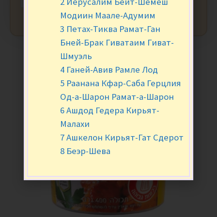
2 Иерусалим Бейт-Шемеш
Модиин Маале-Адумим
3 Петах-Тиква Рамат-Ган
Бней-Брак Гиватаим Гиват-
Шмуэль
4 Ганей-Авив Рамле Лод
5 Раанана Кфар-Саба Герцлия
Од-а-Шарон Рамат-а-Шарон
6 Ашдод Гедера Кирьят-
Малахи
7 Ашкелон Кирьят-Гат Сдерот
8 Беэр-Шева