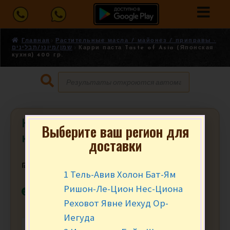
Главная
Растительные масла / майонез / приправы -
שמן/מיונז/תבלינים
Карри паста Taste of Asia (Японская
кухня) 400 гр.
Карри паста Taste of Asia (Японская
Выберите ваш регион для
кухня) 400 гр.
доставки
₪
19.90
за шт.
1 Тель-Авив Холон Бат-Ям
Ришон-Ле-Цион Нес-Циона
В наличии
Реховот Явне Иехуд Ор-
Иегуда
-
+
В КОРЗИНУ