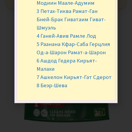
Модиин Маале-Адумим
3 Петах-Тиква Рамат-Ган
Бней-Брак Гиватаим Гиват-
Шмуэль
4 Ганей-Авив Рамле Лод
5 Раанана Кфар-Саба Герцлия
Од-а-Шарон Рамат-а-Шарон
6 Ашдод Гедера Кирьят-
Малахи
7 Ашкелон Кирьят-Гат Сдерот
8 Беэр-Шева