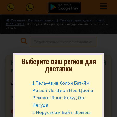
Главная
Бытовая химия | Товары для дома - חומרי
ניקוי/ לבית
Капсулы Фейри для посудомоечной машины
31 шт.
Выберите ваш регион для
Капсулы Фейри для посудомоечной
доставки
машины 31 шт.
1 Тель-Авив Холон Бат-Ям
₪
29.90
за уп.
Ришон-Ле-Цион Нес-Циона
Реховот Явне Иехуд Ор-
31 шт в упаковке
Иегуда
Нет в наличии
2 Иерусалим Бейт-Шемеш