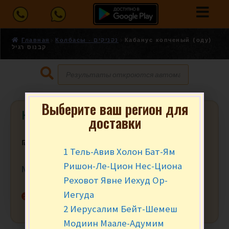
Главная
Колбасы - נקניקים
Кабанус копченый (оду)
קבנוס רגיל
Выберите ваш регион для
Кабанус копченый (оду) קבנוס רגיל
доставки
₪
6.90
за 100 гр.
1 Тель-Авив Холон Бат-Ям
Ришон-Ле-Цион Нес-Циона
Мин заказ от 300 гр. (3)
Реховот Явне Иехуд Ор-
Иегуда
Нет в наличии
2 Иерусалим Бейт-Шемеш
Модиин Маале-Адумим