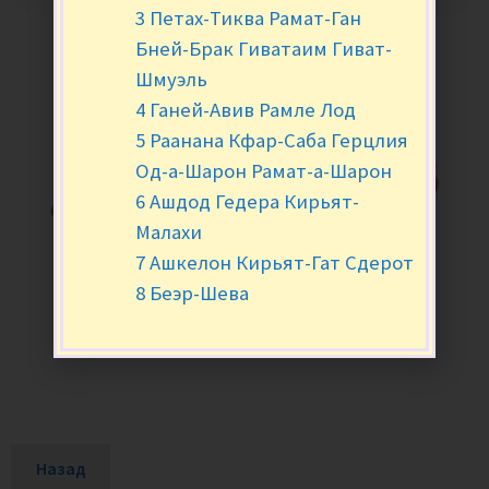
3 Петах-Тиква Рамат-Ган
Бней-Брак Гиватаим Гиват-
Шмуэль
4 Ганей-Авив Рамле Лод
5 Раанана Кфар-Саба Герцлия
Од-а-Шарон Рамат-а-Шарон
6 Ашдод Гедера Кирьят-
Малахи
7 Ашкелон Кирьят-Гат Сдерот
8 Беэр-Шева
Назад