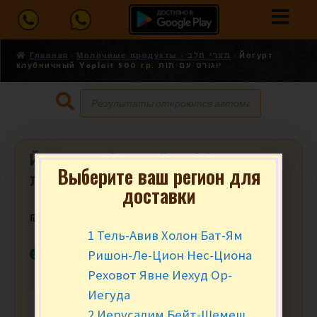
Главная
Молочные продукты - מצרי חלב
Йогурт
клубничный Yoplait 500 гр. יוגורט עם תות
Йогурт клубничный Yoplait 500 гр.
Выберите ваш регион для
יוגורט עם תות
доставки
₪
15.90
за уп.
1 Тель-Авив Холон Бат-Ям
В наличии
Ришон-Ле-Цион Нес-Циона
Реховот Явне Иехуд Ор-
Иегуда
-
+
В КОРЗИНУ
2 Иерусалим Бейт-Шемеш