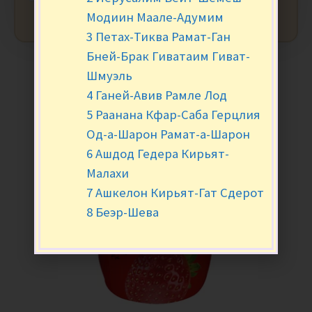
Модиин Маале-Адумим
3 Петах-Тиква Рамат-Ган
Бней-Брак Гиватаим Гиват-
Шмуэль
4 Ганей-Авив Рамле Лод
5 Раанана Кфар-Саба Герцлия
Од-а-Шарон Рамат-а-Шарон
6 Ашдод Гедера Кирьят-
Малахи
7 Ашкелон Кирьят-Гат Сдерот
8 Беэр-Шева