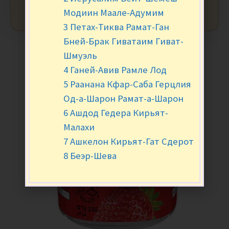
Модиин Маале-Адумим
3 Петах-Тиква Рамат-Ган
Бней-Брак Гиватаим Гиват-
Шмуэль
4 Ганей-Авив Рамле Лод
5 Раанана Кфар-Саба Герцлия
Од-а-Шарон Рамат-а-Шарон
6 Ашдод Гедера Кирьят-
Малахи
7 Ашкелон Кирьят-Гат Сдерот
8 Беэр-Шева