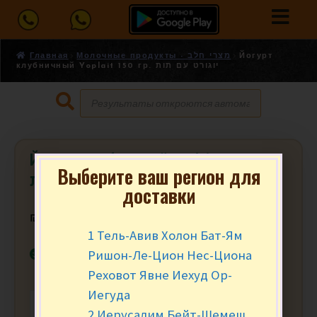
Главная
Молочные продукты - מצרי חלב
Йогурт
клубничный Yoplait 150 гр. יוגורט עם תות
Йогурт клубничный Yoplait 150 гр.
Выберите ваш регион для
יוגורט עם תות
доставки
₪
5.90
за уп.
1 Тель-Авив Холон Бат-Ям
В наличии
Ришон-Ле-Цион Нес-Циона
Реховот Явне Иехуд Ор-
Иегуда
-
+
В КОРЗИНУ
2 Иерусалим Бейт-Шемеш