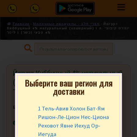
Главная
Молочные продукты - מצרי חלב
Йогурт
Киббуцный 4% натуральный (кашерный) 1 л. יוגורט קיבוצי
4% טבעי (כשר) 1 ליטר
Йогурт Киббуцный 4% натуральный
Выберите ваш регион для
(кашерный) 1 л. יוגורט קיבוצי 4%
доставки
טבעי (כשר) 1 ליטר
1 Тель-Авив Холон Бат-Ям
₪
21.90
за шт.
Ришон-Ле-Цион Нес-Циона
В наличии
Реховот Явне Иехуд Ор-
Иегуда