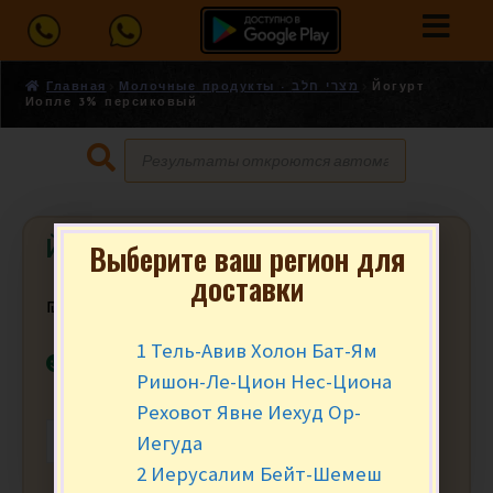
Главная
Молочные продукты - מצרי חלב
Йогурт
Иопле 3% персиковый
Йогурт Иопле 3% персиковый
Выберите ваш регион для
доставки
₪
5.90
за шт.
1 Тель-Авив Холон Бат-Ям
В наличии
Ришон-Ле-Цион Нес-Циона
Реховот Явне Иехуд Ор-
Иегуда
-
+
В КОРЗИНУ
2 Иерусалим Бейт-Шемеш