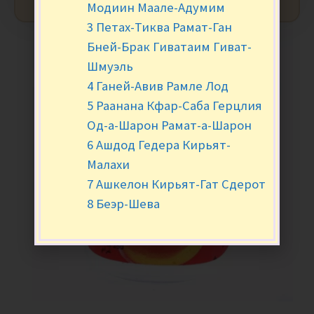
Модиин Маале-Адумим
3 Петах-Тиква Рамат-Ган
Бней-Брак Гиватаим Гиват-
Шмуэль
4 Ганей-Авив Рамле Лод
5 Раанана Кфар-Саба Герцлия
Од-а-Шарон Рамат-а-Шарон
6 Ашдод Гедера Кирьят-
Малахи
7 Ашкелон Кирьят-Гат Сдерот
8 Беэр-Шева