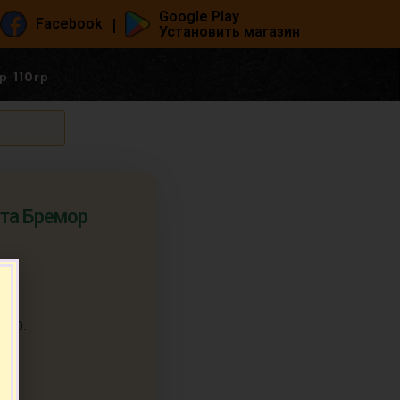
Google Play
|
Facebook
Установить магазин
р 110гр
нта Бремор
т.
 гр.