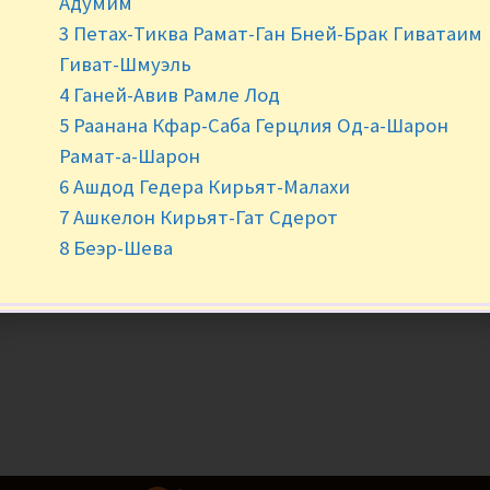
Адумим
3 Петах-Тиква Рамат-Ган Бней-Брак Гиватаим
-
+
Гиват-Шмуэль
4 Ганей-Авив Рамле Лод
5 Раанана Кфар-Саба Герцлия Од-а-Шарон
Рамат-а-Шарон
6 Ашдод Гедера Кирьят-Малахи
7 Ашкелон Кирьят-Гат Сдерот
8 Беэр-Шева