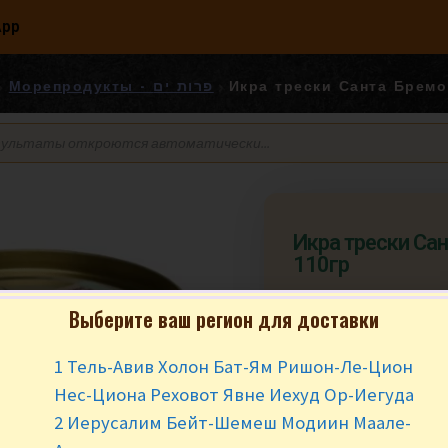
App
Морепродукты - פרות ים
Икра трески Санта Бремо
Икра трески Са
110гр
Выберите ваш регион для доставки
₪
18.90
за ш
1 Тель-Авив Холон Бат-Ям Ришон-Ле-Цион
Вес в упаковке 110
Нес-Циона Реховот Явне Иехуд Ор-Иегуда
В наличии
2 Иерусалим Бейт-Шемеш Модиин Маале-