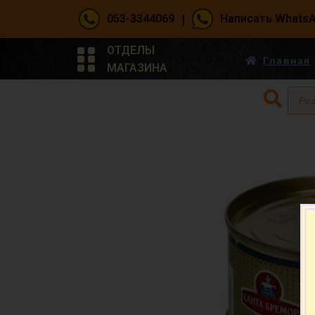
|
053-3344069
Написать Whats
ОТДЕЛЫ
Главная
МАГАЗИНА