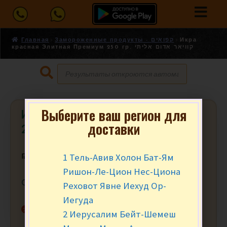
Главная
Замороженные продукты - קפואים
Икра
красная Элитная Премиум 250 гр. קוויאר אדום אליתי
Выберите ваш регион для
Икра красная Элитная Премиум
доставки
250 гр. קוויאר אדום אליתי
1 Тель-Авив Холон Бат-Ям
₪
139.00
за шт.
Ришон-Ле-Цион Нес-Циона
Ограничение до 2 шт. на заказ.
Реховот Явне Иехуд Ор-
Иегуда
Нет в наличии
2 Иерусалим Бейт-Шемеш