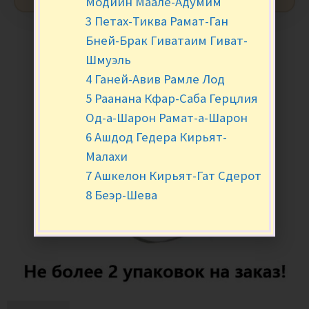
Модиин Маале-Адумим
3 Петах-Тиква Рамат-Ган
Бней-Брак Гиватаим Гиват-
Шмуэль
4 Ганей-Авив Рамле Лод
5 Раанана Кфар-Саба Герцлия
Од-а-Шарон Рамат-а-Шарон
6 Ашдод Гедера Кирьят-
Малахи
7 Ашкелон Кирьят-Гат Сдерот
8 Беэр-Шева