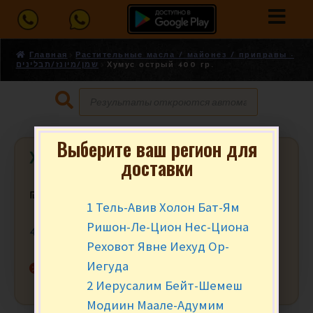
Главная
Растительные масла / майонез / приправы -
שמן/מיונז/תבלינים
Хумус острый 400 гр.
Выберите ваш регион для
Хумус острый 400 гр.
доставки
₪
11.50
за шт.
1 Тель-Авив Холон Бат-Ям
Ришон-Ле-Цион Нес-Циона
400 гр.
Реховот Явне Иехуд Ор-
Иегуда
Нет в наличии
2 Иерусалим Бейт-Шемеш
Модиин Маале-Адумим