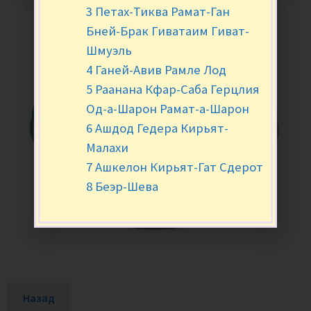
3 Петах-Тиква Рамат-Ган
Бней-Брак Гиватаим Гиват-
Шмуэль
4 Ганей-Авив Рамле Лод
5 Раанана Кфар-Саба Герцлия
Од-а-Шарон Рамат-а-Шарон
6 Ашдод Гедера Кирьят-
Малахи
7 Ашкелон Кирьят-Гат Сдерот
8 Беэр-Шева
Назад